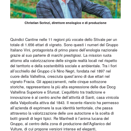
Christian Scrinzi, direttore enologico e di produzione
Quindici Cantine nelle 11 regioni più vocate dello Stivale per un
totale di 1.656 ettari di vigneto. Sono questi i numeri del Gruppo
Italiano Vini, protagonista di primo piano dell’enologia nazionale
grazie al suo parterre di marchi prestigiosi. La mission ruota
attorno alla valorizzazione delle singole realtà locali nel rispetto
del territorio e della sostenibilità sociale e ambientale. Tra i fiori
all’occhiello del Gruppo c’è Nino Negri, fondata nel 1897 nel
cuore della Valtellina, cresciuta quest’anno di due ettari nel
vigneto Fracia. Gli appezzamenti, nelle cinque sottozone
storiche, rappresentano la più alta espressione delle due Docg
Valtellina Superiore e Sfursat. L’equilibrio tra tradizione e
innovazione è al centro anche dell’attività di Santi, casa vinicola
della Valpolicella attiva dal 1843. Il recente rilancio ha permesso
all’azienda di esprimere la sua identità territoriale, che passa
attraverso la valorizzazione delle uve autoctone e la scelta di
botti grandi di legni tipici. Re Manfredi è l’anima lucana del
Gruppo, al centro della zona di produzione dell’Aglianico del
Vulture, di cui propone versioni intense ed eleganti,