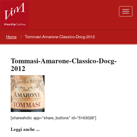
Home
Tommasi-Amarone-Classico-Docg-2012
Tommasi-Amarone-Classico-Docg-
2012
[shareaholic app="share_buttons" id="5163028"]
Leggi anche ...