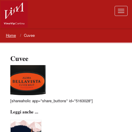
Home
Cuvee
Cuvee
[shareaholic app="share_buttons" id="5163028"]
Leggi anche ...