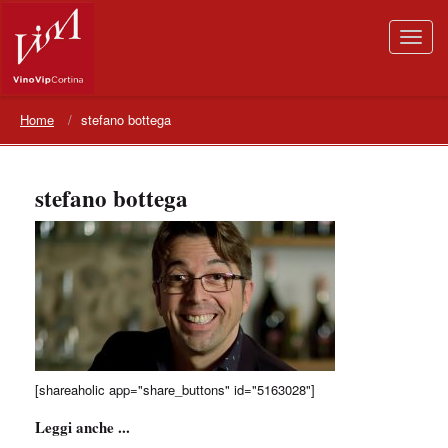
Home
stefano bottega
stefano bottega
[shareaholic app="share_buttons" id="5163028"]
Leggi anche ...