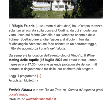
Il
Rifugio Faloria
(2.123 metri di altitudine) ha un’ampia terrazza
solarium affacciata sulla conca di Cortina, da cui si gode una
vista unica sul Monte Cristallo e sul versante orientale delle
Tofane. Spettacolare anche l’ascesa al rifugio in funivia:
Michelangelo Antonioni ne fece addirittura un cortometraggio,
intitolato appunto
La Funivia del Faloria.
Da sempre è la location dell’evento clou di VinoVip: il
Wine
tasting delle Aquile
(
15 luglio 2024
ore 15:30-19:00, ultimo
ingresso ore 17:30), dove le aziende protagoniste del summit
portano in degustazione tre delle loro etichette più pregiate.
Leggi il programma
[+]
Acquista i biglietti
[+]
Funivia Faloria
è in via Ria de Zeto 10, Cortina d’Ampezzo (vedi
google maps
)
0436.25.17
www.faloriacristallo.it