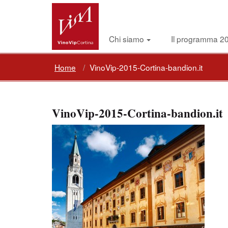
Chi siamo
Il programma 2
Home
VinoVip-2015-Cortina-bandion.it
VinoVip-2015-Cortina-bandion.it